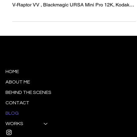
Screening
HBO Camera Assessment 2023 Screening : Comparison
tests Arri Alexa Mini, Arri Alexa 35, Sony Venice 2, RED
V-Raptor VV , Blackmagic URSA Mini Pro 12K, Kodak
5219 500T film
Esra Güzel Tanrıverdi
Cinematographer
HOME
ABOUT ME
BEHIND THE SCENES
CONTACT