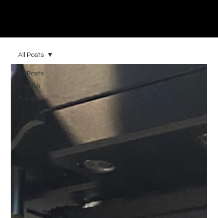
Esra Güzel Tanrıverdi
Director of Photography
All Posts
All Posts
English
Turkish